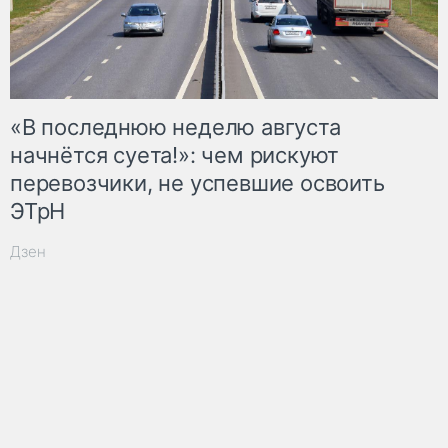
«В последнюю неделю августа
начнётся суета!»: чем рискуют
перевозчики, не успевшие освоить
ЭТрН
Дзен