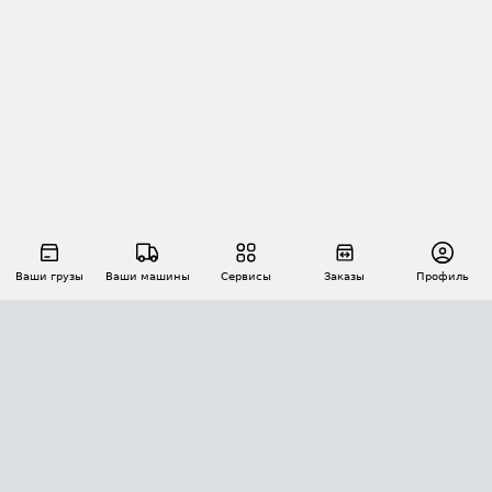
Ваши грузы
Ваши машины
Сервисы
Заказы
Профиль
АВТОМАТИЗАЦИЯ ПЕРЕВОЗОК
Площадки
Заказы
Торги
Тендеры
АТИ-Доки
GPS-мониторинг
АТИ Мессенджер
Цепочки грузов
API ATI.SU