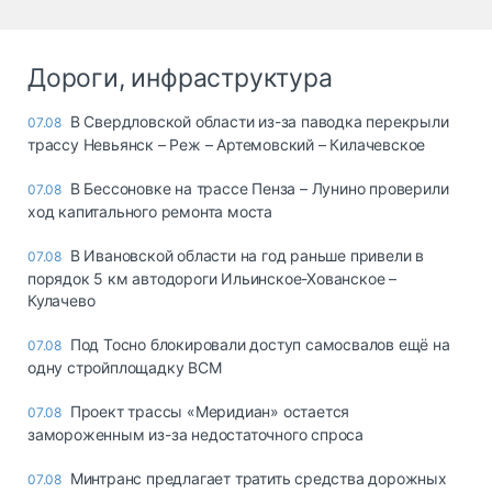
Дороги, инфраструктура
В Свердловской области из-за паводка перекрыли
07.08
трассу Невьянск – Реж – Артемовский – Килачевское
В Бессоновке на трассе Пенза – Лунино проверили
07.08
ход капитального ремонта моста
В Ивановской области на год раньше привели в
07.08
порядок 5 км автодороги Ильинское-Хованское –
Кулачево
Под Тосно блокировали доступ самосвалов ещё на
07.08
одну стройплощадку ВСМ
Проект трассы «Меридиан» остается
07.08
замороженным из-за недостаточного спроса
Минтранс предлагает тратить средства дорожных
07.08