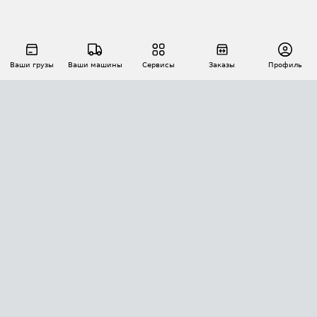
Ваши грузы
Ваши машины
Сервисы
Заказы
Профиль
АВТОМАТИЗАЦИЯ ПЕРЕВОЗОК
Площадки
Заказы
Торги
Тендеры
АТИ-Доки
GPS-мониторинг
АТИ Мессенджер
Цепочки грузов
API ATI.SU
ПОЛЕЗНОЕ
Расчет расстояний
БЕЗОПАСНОСТЬ
Академия ATI.SU
ATI.SU о безопасности
Звезды ATI.SU на вашем сайте
КОНТАКТЫ И ТАРИФЫ
Памятка по проверке контрагентов
Индекс ATI.SU FTL РФ