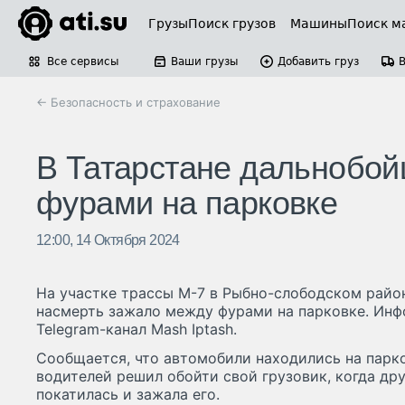
Грузы
Поиск грузов
Машины
Поиск м
Все сервисы
Ваши грузы
Добавить груз
← Безопасность и страхование
В Татарстане дальнобо
фурами на парковке
12:00, 14 Октября 2024
На участке трассы М-7 в Рыбно-слободском райо
насмерть зажало между фурами на парковке. Ин
Telegram-канал Mash Iptash.
Сообщается, что автомобили находились на парко
водителей решил обойти свой грузовик, когда др
покатилась и зажала его.