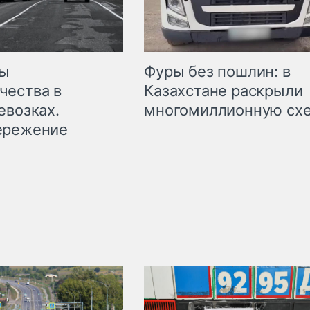
мы
Фуры без пошлин: в
чества в
Казахстане раскрыли
евозках.
многомиллионную сх
ережение