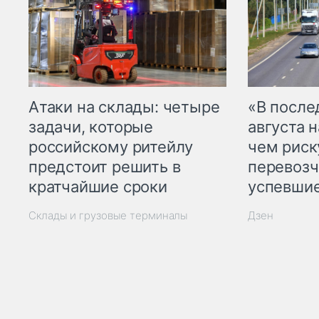
Атаки на склады: четыре
«В посл
задачи, которые
августа н
российскому ритейлу
чем рис
предстоит решить в
перевозч
кратчайшие сроки
успевшие
Склады и грузовые терминалы
Дзен