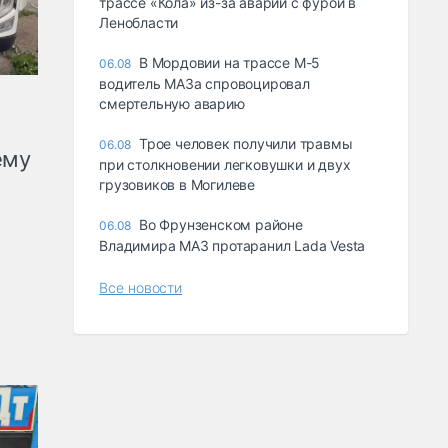
трассе «Кола» из-за аварии с фурой в
Ленобласти
В Мордовии на трассе М-5
06.08
водитель МАЗа спровоцировал
смертельную аварию
Трое человек получили травмы
06.08
ему
при столкновении легковушки и двух
грузовиков в Могилеве
Во Фрунзенском районе
06.08
Владимира МАЗ протаранил Lada Vesta
Все новости