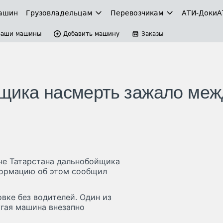
ашин
Грузовладельцам
Перевозчикам
АТИ-Доки
А
Ваши машины
Добавить машину
Заказы
йщика насмерть зажало меж
не Татарстана дальнобойщика
формацию об этом сообщил
вке без водителей. Один из
угая машина внезапно