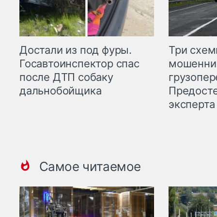
Три схе
Достали из под фуры.
мошенни
Госавтоинспектор спас
грузопер
после ДТП собаку
Предост
дальнобойщика
эксперта
Самое читаемое