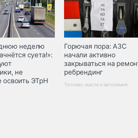
Горючая пора: АЗС
еднюю неделю
начали активно
ачнётся суета!»:
закрываться на ремон
куют
ребрендинг
ики, не
 освоить ЭТрН
Топливо, масла и автохимия