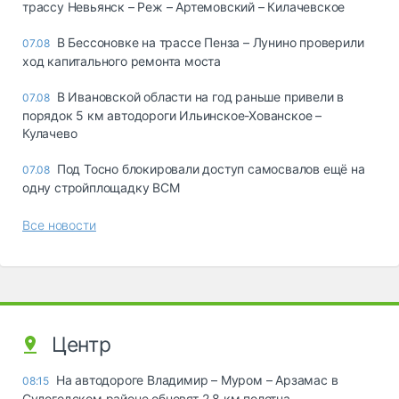
трассу Невьянск – Реж – Артемовский – Килачевское
В Бессоновке на трассе Пенза – Лунино проверили
07.08
ход капитального ремонта моста
В Ивановской области на год раньше привели в
07.08
порядок 5 км автодороги Ильинское-Хованское –
Кулачево
Под Тосно блокировали доступ самосвалов ещё на
07.08
одну стройплощадку ВСМ
Все новости
Центр
На автодороге Владимир – Муром – Арзамас в
08:15
Судогодском районе обновят 2,8 км полотна