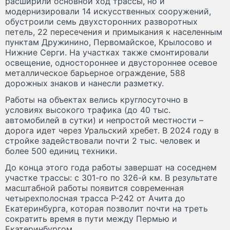
расширили основной ход трассы, но и
модернизировали 14 искусственных сооружений,
обустроили семь двухсторонних разворотных
петель, 22 пересечения и примыкания к населенным
пунктам Дружинино, Первомайское, Крылосово и
Нижние Серги. На участках также смонтировали
освещение, одностороннее и двустороннее осевое
металлическое барьерное ограждение, 588
дорожных знаков и нанесли разметку.
Работы на объектах велись круглосуточно в
условиях высокого трафика (до 40 тыс.
автомобилей в сутки) и непростой местности –
дорога идет через Уральский хребет. В 2024 году в
стройке задействовали почти 2 тыс. человек и
более 500 единиц техники.
До конца этого года работы завершат на соседнем
участке трассы: с 301-го по 326-й км. В результате
масштабной работы появится современная
четырехполосная трасса Р-242 от Ачита до
Екатеринбурга, которая позволит почти на треть
сократить время в пути между Пермью и
Екатеринбургом.