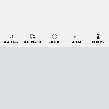
Ваши грузы
Ваши машины
Сервисы
Заказы
Профиль
АВТОМАТИЗАЦИЯ ПЕРЕВОЗОК
Площадки
Заказы
Торги
Тендеры
АТИ-Доки
GPS-мониторинг
АТИ Мессенджер
Цепочки грузов
API ATI.SU
ПОЛЕЗНОЕ
Расчет расстояний