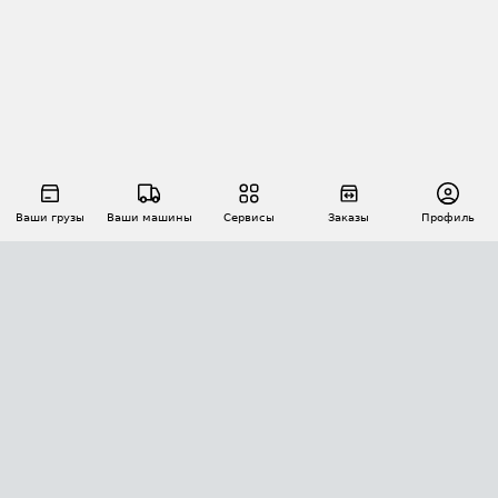
Ваши грузы
Ваши машины
Сервисы
Заказы
Профиль
АВТОМАТИЗАЦИЯ ПЕРЕВОЗОК
Площадки
Заказы
Торги
Тендеры
АТИ-Доки
GPS-мониторинг
АТИ Мессенджер
Цепочки грузов
API ATI.SU
ПОЛЕЗНОЕ