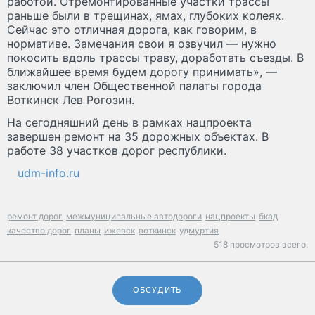
работой. Отремонтированные участки трассы
раньше были в трещинах, ямах, глубоких колеях.
Сейчас это отличная дорога, как говорим, в
нормативе. Замечания свои я озвучил — нужно
покосить вдоль трассы траву, доработать съезды. В
ближайшее время будем дорогу принимать», —
заключил член Общественной палаты города
Воткинск Лев Рогозин.
На сегодняшний день в рамках нацпроекта
завершен ремонт на 35 дорожных объектах. В
работе 38 участков дорог республики.
udm-info.ru
ремонт дорог
межмуниципальные автодороги
нацпроекты
бкад
качество дорог
планы
ижевск
воткинск
удмуртия
518 просмотров всего.
ОБСУДИТЬ