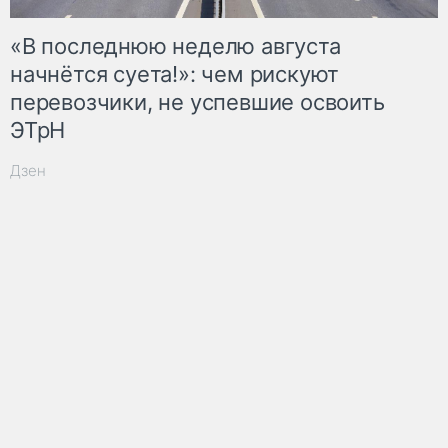
«В последнюю неделю августа
начнётся суета!»: чем рискуют
перевозчики, не успевшие освоить
ЭТрН
Дзен