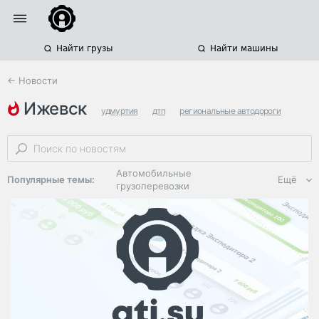
Найти грузы
Найти машины
← Новости
ижевск
удмуртия
дтп
региональные автодороги
Автомобильные
Популярные темы:
Ещё
грузоперевозки
Региональная
логистика
ЭДО, ИТ в
логистике
Дороги,
инфраструктура