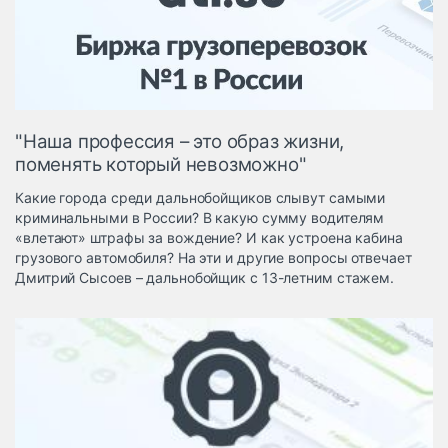
Логистика, грузы
Негабаритные и
опасные грузы
Безопасность и
страхование
"Наша профессия – это образ жизни,
Таможня и ВЭД
поменять который невозможно"
Склады и
Какие города среди дальнобойщиков слывут самыми
грузовые
криминальными в России? В какую сумму водителям
терминалы
«влетают» штрафы за вождение? И как устроена кабина
Коммерческий
грузового автомобиля? На эти и другие вопросы отвечает
транспорт
Дмитрий Сысоев – дальнобойщик с 13-летним стажем.
Спецтехника
Автосервис,
запчасти, шины
Топливо, масла и
Дзен
автохимия