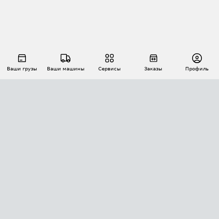
Ваши грузы
Ваши машины
Сервисы
Заказы
Профиль
АВТОМАТИЗАЦИЯ ПЕРЕВОЗОК
Площадки
Заказы
Торги
Тендеры
АТИ-Доки
GPS-мониторинг
АТИ Мессенджер
Цепочки грузов
API ATI.SU
ПОЛЕЗНОЕ
Расчет расстояний
БЕЗОПАСНОСТЬ
Академия ATI.SU