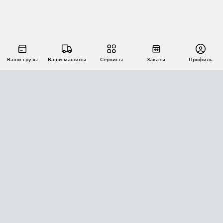
Ваши грузы
Ваши машины
Сервисы
Заказы
Профиль
АВТОМАТИЗАЦИЯ ПЕРЕВОЗОК
Площадки
Заказы
Торги
Тендеры
АТИ-Доки
GPS-мониторинг
АТИ Мессенджер
Цепочки грузов
API ATI.SU
ПОЛЕЗНОЕ
Расчет расстояний
БЕЗОПАСНОСТЬ
Академия ATI.SU
ATI.SU о безопасности
Звезды ATI.SU на вашем сайте