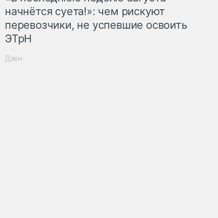
начнётся суета!»: чем рискуют
перевозчики, не успевшие освоить
ЭТрН
Дзен