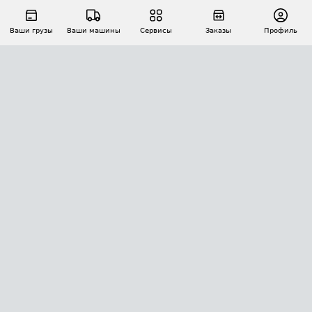
Ваши грузы
Ваши машины
Сервисы
Заказы
Профиль
АВТОМАТИЗАЦИЯ ПЕРЕВОЗОК
Площадки
Заказы
Торги
Тендеры
АТИ-Доки
GPS-мониторинг
АТИ Мессенджер
Цепочки грузов
API ATI.SU
ПОЛЕЗНОЕ
Расчет расстояний
БЕЗОПАСНОСТЬ
Академия ATI.SU
ATI.SU о безопасности
Звезды ATI.SU на вашем сайте
КОНТАКТЫ И ТАРИФЫ
Памятка по проверке контрагентов
Индекс ATI.SU FTL РФ
О системе ATI.SU
Светофор+
Средние ставки
ИНФОРМАЦИЯ
Контактная информация
Страхование