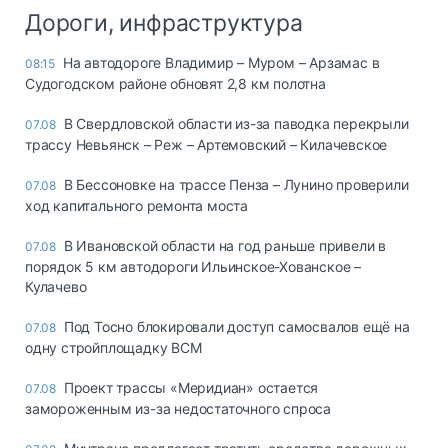
Дороги, инфраструктура
На автодороге Владимир – Муром – Арзамас в
08:15
Судогодском районе обновят 2,8 км полотна
В Свердловской области из-за паводка перекрыли
07.08
трассу Невьянск – Реж – Артемовский – Килачевское
В Бессоновке на трассе Пенза – Лунино проверили
07.08
ход капитального ремонта моста
В Ивановской области на год раньше привели в
07.08
порядок 5 км автодороги Ильинское-Хованское –
Кулачево
Под Тосно блокировали доступ самосвалов ещё на
07.08
одну стройплощадку ВСМ
Проект трассы «Меридиан» остается
07.08
замороженным из-за недостаточного спроса