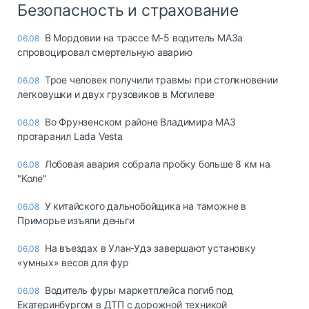
Безопасность и страхование
В Мордовии на трассе М-5 водитель МАЗа
06.08
спровоцировал смертельную аварию
Трое человек получили травмы при столкновении
06.08
легковушки и двух грузовиков в Могилеве
Во Фрунзенском районе Владимира МАЗ
06.08
протаранил Lada Vesta
Лобовая авария собрала пробку больше 8 км на
06.08
"Коле"
У китайского дальнобойщика на таможне в
06.08
Приморье изъяли деньги
Ha въeздax в Улaн-Удэ зaвepшaют ycтaнoвкy
06.08
«yмныx» вecoв для фyp
Водитель фуры маркетплейса погиб под
06.08
Екатеринбургом в ДТП с дорожной техникой