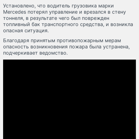
Установлено, что водитель грузовика марки
Mercedes потерял управление и врезался в стену
тоннеля, в результате чего был поврежден
топливный бак транспортного средства, и возникла
опасная ситуация.
Благодаря принятым противопожарным мерам
опасность возникновения пожара была устранена,
подчеркивает ведомство.