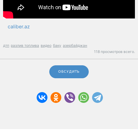
caliber.az
дтп
разлив топлива
видео
баку
азербайджан
118 просмотров всего.
ОБСУДИТЬ