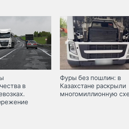
мы
Фуры без пошлин: в
чества в
Казахстане раскрыли
евозках.
многомиллионную сх
ережение