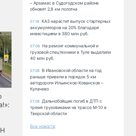
– Арзамас в Судогодском районе
обновят 2,8 км полотна
КАЗ нарастит выпуск стартерных
07:19
аккумуляторов на 20% благодаря
инвестициям в 380 млн руб.
На ремонт коммунальной и
07:06
грузовой спецтехники в Туле выделили
40 млн руб.
В Ивановской области на год
07.08
раньше привели в порядок 5 км
автодороги Ильинское-Хованское –
Кулачево
ю
Дальнобойщик погиб в ДТП с
07.08
!»:
тремя грузовиками на трассе М-10 в
Тверской области
Все новости
рН