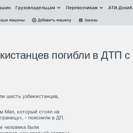
ашин
Грузовладельцам
Перевозчикам
АТИ-Доки
А
Ваши машины
Добавить машину
Заказы
кистанцев погибли в ДТП с
ли шесть узбекистанцев,
м Man, который стоял на
границу», - пояснили в ДП.
ре человека были