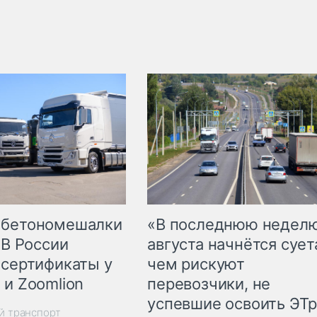
 бетономешалки
«В последнюю недел
 В России
августа начнётся суета
 сертификаты у
чем рискуют
 и Zoomlion
перевозчики, не
успевшие освоить ЭТ
й транспорт