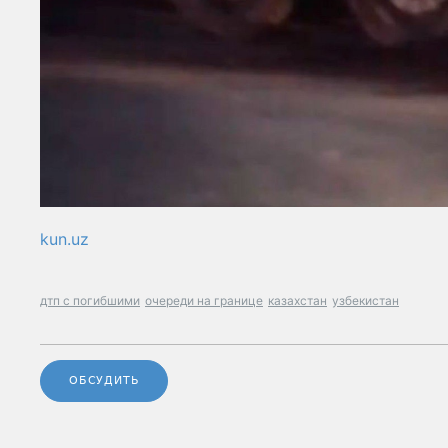
kun.uz
дтп с погибшими
очереди на границе
казахстан
узбекистан
ОБСУДИТЬ