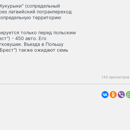
"Кукурыки" (сопредельный
ерез латвийский погранпереход
 сопредельную территорию
сируется только перед польским
т") - 450 авто. Его
гковушек. Въезда в Польшу
"Брест") также ожидают семь
143 просмотров 