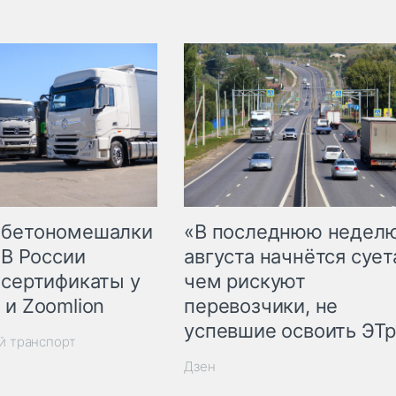
 бетономешалки
«В последнюю недел
 В России
августа начнётся суета
 сертификаты у
чем рискуют
 и Zoomlion
перевозчики, не
успевшие освоить ЭТ
й транспорт
Дзен