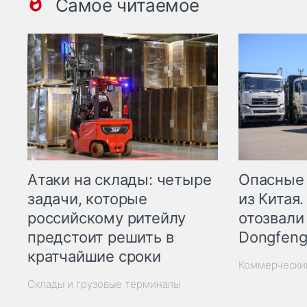
Самое читаемое
Опасные
Атаки на склады: четыре
из Китая.
задачи, которые
отозвали
российскому ритейлу
Dongfeng
предстоит решить в
кратчайшие сроки
Коммерчески
Склады и грузовые терминалы