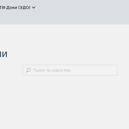
ТИ-Доки (ЭДО)
ми