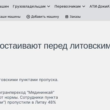
ашин
Грузовладельцам
Перевозчикам
АТИ-Доки
А
Ваши машины
Добавить машину
Заказы
ростаивают перед литовски
товскими пунктами пропуска.
огранпереход "Мядининкай"
 от нормы. Сотрудники пункта
и") пропустили в Литву 48%