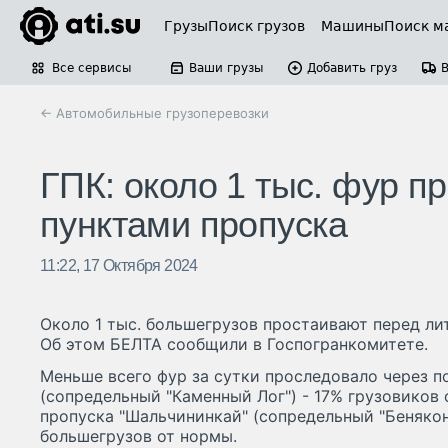
Грузы
Поиск грузов
Машины
Поиск м
Все сервисы
Ваши грузы
Добавить груз
← Автомобильные грузоперевозки
ГПК: около 1 тыс. фур п
пунктами пропуска
11:22, 17 Октября 2024
Около 1 тыс. большегрузов простаивают перед ли
Об этом БЕЛТА сообщили в Госпогранкомитете.
Меньше всего фур за сутки проследовало через п
(сопредельный "Каменный Лог") - 17% грузовиков
пропуска "Шальчининкай" (сопредельный "Бенякон
большегрузов от нормы.