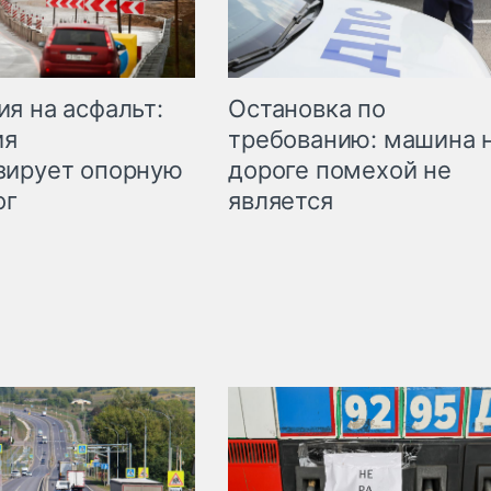
Остановка по
я на асфальт:
требованию: машина 
ия
дороге помехой не
зирует опорную
является
ог