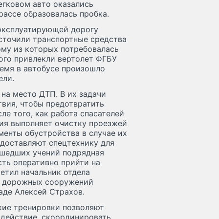
легковом авто оказались
рассе образовалась пробка.
эксплуатирующей дорогу
сточили транспортные средства
ому из которых потребовалась
ого привлекли вертолет ФГБУ
емя в автобусе произошло
ели.
а место ДТП. В их задачи
вия, чтобы предотвратить
ле того, как работа спасателей
ция выполняет очистку проезжей
менты обустройства в случае их
доставляют спецтехнику для
ошедших учений подрядная
сть оперативно прийти на
метил начальник отдела
и дорожных сооружений
аде Алексей Страхов.
акие тренировки позволяют
одействие, скоординировать