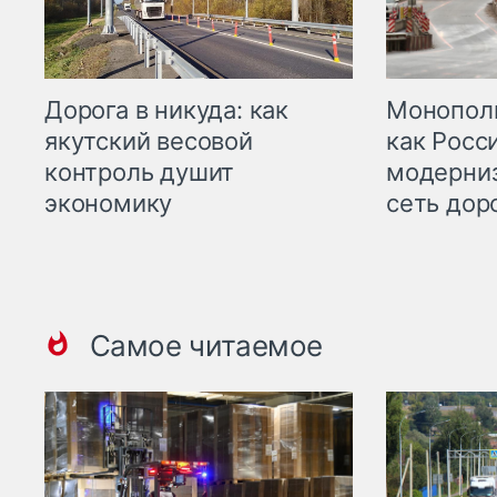
Дорога в никуда: как
Монополи
якутский весовой
как Росс
контроль душит
модерни
экономику
сеть дор
Самое читаемое