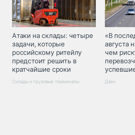
Атаки на склады: четыре
«В посл
задачи, которые
августа н
российскому ритейлу
чем рис
предстоит решить в
перевозч
кратчайшие сроки
успевшие
Склады и грузовые терминалы
Дзен