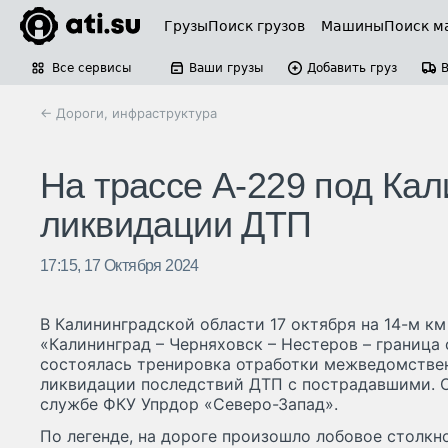
Грузы
Поиск грузов
Машины
Поиск м
Все сервисы
Ваши грузы
Добавить груз
← Дороги, инфраструктура
На трассе А-229 под Ка
ликвидации ДТП
17:15, 17 Октября 2024
В Калининградской области 17 октября на 14-м к
«Калининград – Черняховск – Нестеров – граница
состоялась тренировка отработки межведомстве
ликвидации последствий ДТП с пострадавшими. О
службе ФКУ Упрдор «Северо-Запад».
По легенде, на дороге произошло лобовое столкно