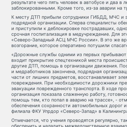
результате чего пять человек в автобусе и два в 
заблокированными. Кроме того, из-за аварии на т
К месту ДТП прибыли сотрудники ГИБДД, МЧС и 
подрядной организации. Сперва специалисты обе
и приступили к деблокировке пострадавших, одн
срочная госпитализация в медучреждение. Для эт
«Северо-Западный АСЦ МЧС России». В это же вр
возгорание, которое оперативно потушили спасат
«Дорожные службы одними из первых прибывают н
входит прикрытие спецтехникой места происшест
другие ДТП, помощь в организации движения. Пос
и медработников закончена, подрядная организа
части от лишних предметов, восстанавливает эле
повреждения. При необходимости дорожники пре
эвакуации поврежденного транспорта. В ходе пр
организация показала слаженную работу, готовно
помощь тем, кто попал в аварию на трассе», - от
обеспечения сохранности автомобильных дорог 
филиала ФКУ Упрдор «Северо-Запад» в Калинингр
Отмечается, что учения проводятся регулярно, т
обеспечить и наладить межведомственное взаим