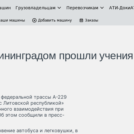
ашин
Грузовладельцам
Перевозчикам
АТИ-Доки
А
Ваши машины
Добавить машину
Заказы
лининградом прошли учения
м федеральной трассы А-229
 с Литовской республикой»
нного взаимодействия при
б этом сообщили в пресс-
вение автобуса и легковушки, в