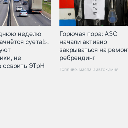
Горючая пора: АЗС
еднюю неделю
начали активно
ачнётся суета!»:
закрываться на ремон
куют
ребрендинг
ики, не
 освоить ЭТрН
Топливо, масла и автохимия