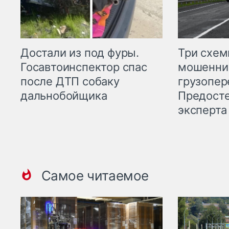
Три схе
Достали из под фуры.
мошенни
Госавтоинспектор спас
грузопер
после ДТП собаку
Предост
дальнобойщика
эксперта
Самое читаемое