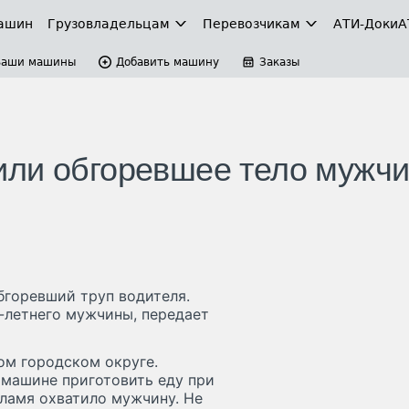
ашин
Грузовладельцам
Перевозчикам
АТИ-Доки
А
Ваши машины
Добавить машину
Заказы
или обгоревшее тело мужч
горевший труп водителя.
-летнего мужчины, передает
ом городском округе.
машине приготовить еду при
пламя охватило мужчину. Не