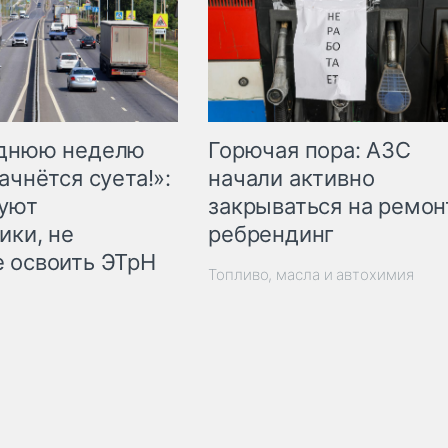
Горючая пора: АЗС
еднюю неделю
начали активно
ачнётся суета!»:
закрываться на ремон
куют
ребрендинг
ики, не
 освоить ЭТрН
Топливо, масла и автохимия