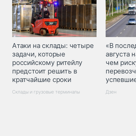
Атаки на склады: четыре
«В посл
задачи, которые
августа н
российскому ритейлу
чем рис
предстоит решить в
перевозч
кратчайшие сроки
успевшие
Склады и грузовые терминалы
Дзен