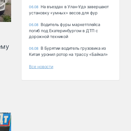
Ha въeздax в Улaн-Удэ зaвepшaют
06.08
ycтaнoвкy «yмныx» вecoв для фyp
Водитель фуры маркетплейса
06.08
погиб под Екатеринбургом в ДТП с
дорожной техникой
ему
В Бурятии водитель грузовика из
06.08
Китая уронил ротор на трассу «Байкал»
Все новости