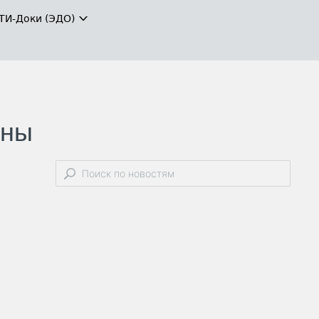
ТИ-Доки (ЭДО)
ины