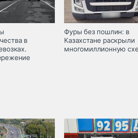
мы
Фуры без пошлин: в
чества в
Казахстане раскрыли
евозках.
многомиллионную сх
ережение