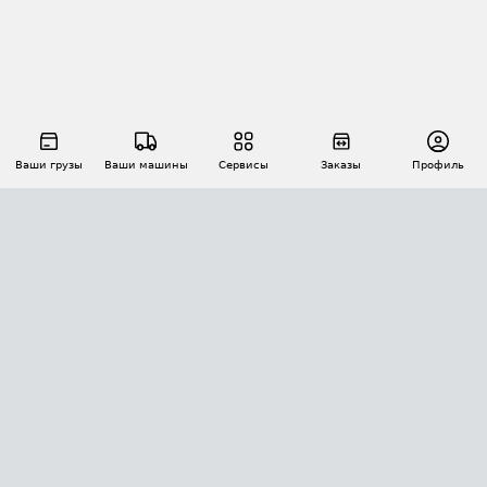
Ваши грузы
Ваши машины
Сервисы
Заказы
Профиль
АВТОМАТИЗАЦИЯ ПЕРЕВОЗОК
Площадки
Заказы
Торги
Тендеры
АТИ-Доки
GPS-мониторинг
АТИ Мессенджер
Цепочки грузов
API ATI.SU
ПОЛЕЗНОЕ
Расчет расстояний
БЕЗОПАСНОСТЬ
Академия ATI.SU