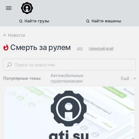
Найти грузы
Найти машины
← Новости
смерть за рулем
дтп
пермский край
режим труда и отдыха
Автомобильные
Популярные темы:
Ещё
грузоперевозки
Региональная
логистика
ЭДО, ИТ в
логистике
Дороги,
инфраструктура