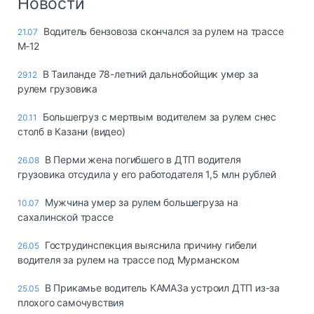
Новости
Водитель бензовоза скончался за рулем на трассе
21.07
М‑12
В Таиланде 78-летний дальнобойщик умер за
29.12
рулем грузовика
Большегруз с мертвым водителем за рулем снес
20.11
столб в Казани (видео)
В Перми жена погибшего в ДТП водителя
26.08
грузовика отсудила у его работодателя 1,5 млн рублей
Мужчина умер за рулем большегруза на
10.07
сахалинской трассе
Гострудинспекция выяснила причину гибели
26.05
водителя за рулем на трассе под Мурманском
В Прикамье водитель КАМАЗа устроил ДТП из-за
25.05
плохого самочувствия