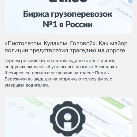
Логистика, грузы
Негабаритные и
опасные грузы
Безопасность и
страхование
«Пистолетом. Кулаком. Головой». Как майор
Таможня и ВЭД
полиции предотвратил трагедию на дороге
Склады и
Героем российских соцсетей недавно стал старший
грузовые
оперуполномоченный уголовного розыска Александр
терминалы
Шехирев: он догнал и остановил на трассе Пермь –
Коммерческий
Березники вышедшую на встречную полосу фуру с
транспорт
умершим водителем.
Спецтехника
Автосервис,
запчасти, шины
Топливо, масла и
Дзен
автохимия