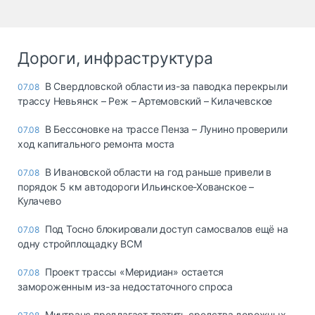
Дороги, инфраструктура
В Свердловской области из-за паводка перекрыли
07.08
трассу Невьянск – Реж – Артемовский – Килачевское
В Бессоновке на трассе Пенза – Лунино проверили
07.08
ход капитального ремонта моста
В Ивановской области на год раньше привели в
07.08
порядок 5 км автодороги Ильинское-Хованское –
Кулачево
Под Тосно блокировали доступ самосвалов ещё на
07.08
одну стройплощадку ВСМ
Проект трассы «Меридиан» остается
07.08
замороженным из-за недостаточного спроса
Минтранс предлагает тратить средства дорожных