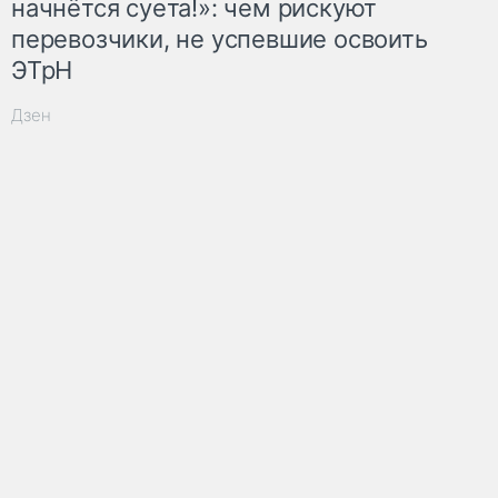
начнётся суета!»: чем рискуют
перевозчики, не успевшие освоить
ЭТрН
Дзен