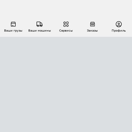
Ваши грузы
Ваши машины
Сервисы
Заказы
Профиль
АВТОМАТИЗАЦИЯ ПЕРЕВОЗОК
Площадки
Заказы
Торги
Тендеры
АТИ-Доки
GPS-мониторинг
АТИ Мессенджер
Цепочки грузов
API ATI.SU
ПОЛЕЗНОЕ
Расчет расстояний
БЕЗОПАСНОСТЬ
Академия ATI.SU
ATI.SU о безопасности
Звезды ATI.SU на вашем сайте
КОНТАКТЫ И ТАРИФЫ
Памятка по проверке контрагентов