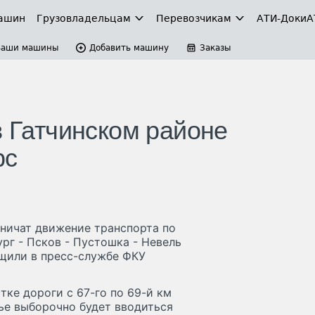
ашин
Грузовладельцам
Перевозчикам
АТИ-Доки
А
Ваши машины
Добавить машину
Заказы
в Гатчинском районе
рс
аничат движение транспорта по
рг - Псков - Пустошка - Невель
бщили в пресс-службе ФКУ
стке дороги с 67-го по 69-й км
ье выборочно будет вводиться