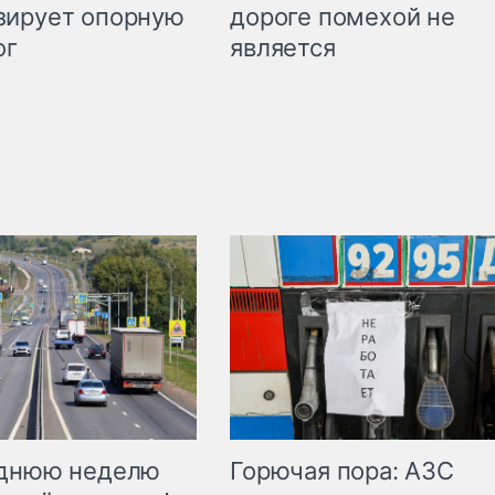
дороге помехой не
зирует опорную
является
ог
Горючая пора: АЗС
еднюю неделю