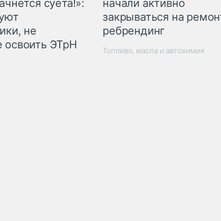
начали активно
ачнётся суета!»:
закрываться на ремон
куют
ребрендинг
ики, не
 освоить ЭТрН
Топливо, масла и автохимия