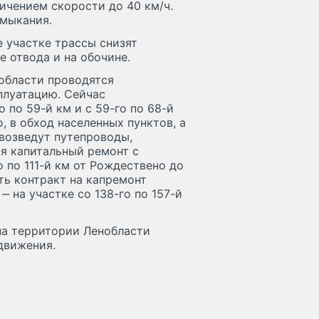
ичением скорости до 40 км/ч.
имыкания.
е участке трассы снизят
е отвода и на обочине.
нобласти проводятся
плуатацию. Сейчас
 по 59-й км и с 59-го по 68-й
, в обход населенных пунктов, а
 возведут путепроводы,
ся капитальный ремонт с
 по 111-й км от Рождествено до
ть контракт на капремонт
 ‒ на участке со 138-го по 157-й
на территории Ленобласти
движения.