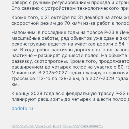
реверс с ручным регулированием проезда и огран
Это связано с устройством технологического пр
Кроме того, с 21 октября по 31 декабря на этом ж
скоростной режим до 70 км/ч из-за работ в полос
Напомним, в последние годы на трассе Р-23 в Ле
масштабные работы, ряд объектов уже сдан в экс
реконструкция ведется на участках дороги с 54-го
км. В ходе работ частично дорогу построят заново
частично – расширят до шести полос. На объекте
развязку, скотопрогоны. Кроме того, продолжает
расширением до четырех полос на участке с 80-го
Мшинской. В 2025-2027 годах планируют заключи
трассы со 112-го по 138-й км, а в 2027-2029 годах
км.
К концу 2029 года всю федеральную трассу Р-23 
планируют расширить до четырех и шести полос 
dorinfo.ru
реверсивное движение
р-23
ленинградская область