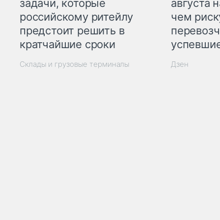
задачи, которые
августа н
российскому ритейлу
чем рис
предстоит решить в
перевозч
кратчайшие сроки
успевшие
Склады и грузовые терминалы
Дзен