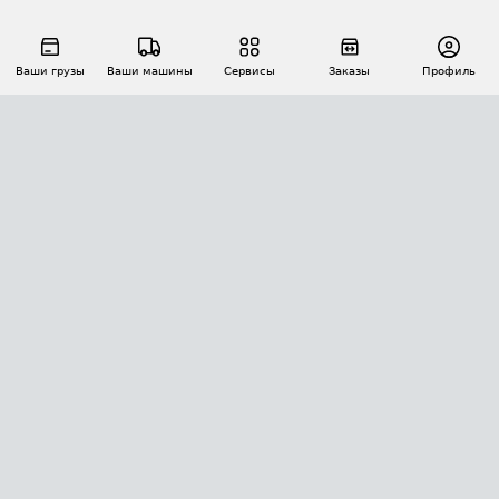
Ваши грузы
Ваши машины
Сервисы
Заказы
Профиль
АВТОМАТИЗАЦИЯ ПЕРЕВОЗОК
Площадки
Заказы
Торги
Тендеры
АТИ-Доки
GPS-мониторинг
АТИ Мессенджер
Цепочки грузов
API ATI.SU
ПОЛЕЗНОЕ
Расчет расстояний
БЕЗОПАСНОСТЬ
Академия ATI.SU
ATI.SU о безопасности
Звезды ATI.SU на вашем сайте
КОНТАКТЫ И ТАРИФЫ
Памятка по проверке контрагентов
Индекс ATI.SU FTL РФ
О системе ATI.SU
Светофор+
Средние ставки
ИНФОРМАЦИЯ