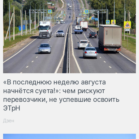
«В последнюю неделю августа
начнётся суета!»: чем рискуют
перевозчики, не успевшие освоить
ЭТрН
Дзен