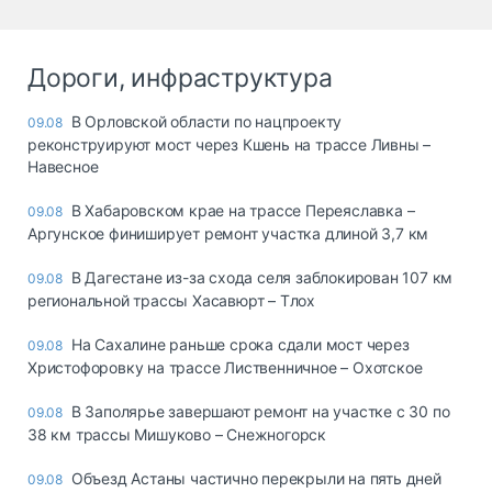
Дороги, инфраструктура
В Орловской области по нацпроекту
09.08
реконструируют мост через Кшень на трассе Ливны –
Навесное
В Хабаровском крае на трассе Переяславка –
09.08
Аргунское финиширует ремонт участка длиной 3,7 км
В Дагестане из-за схода селя заблокирован 107 км
09.08
региональной трассы Хасавюрт – Тлох
На Сахалине раньше срока сдали мост через
09.08
Христофоровку на трассе Лиственничное – Охотское
В Заполярье завершают ремонт на участке с 30 по
09.08
38 км трассы Мишуково – Снежногорск
Объезд Астаны частично перекрыли на пять дней
09.08