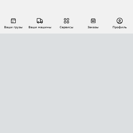
Ваши грузы
Ваши машины
Сервисы
Заказы
Профиль
АВТОМАТИЗАЦИЯ ПЕРЕВОЗОК
Площадки
Заказы
Торги
Тендеры
АТИ-Доки
GPS-мониторинг
АТИ Мессенджер
Цепочки грузов
API ATI.SU
ПОЛЕЗНОЕ
Расчет расстояний
БЕЗОПАСНОСТЬ
Академия ATI.SU
ATI.SU о безопасности
Звезды ATI.SU на вашем сайте
КОНТАКТЫ И ТАРИФЫ
Памятка по проверке контрагентов
Индекс ATI.SU FTL РФ