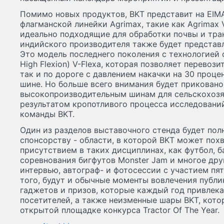
Помимо новых продуктов, BKT представит на EIM
флагманской линейки Agrimax, такие как Agrimax V-
идеально подходящие для обработки почвы и тран
индийского производителя также будет представл
Это модель последнего поколения с технологией 
High Flexion) V-Flexa, которая позволяет перевоз
так и по дороге с давлением накачки на 30 проце
шине. Но больше всего внимания будет прикован
высокопроизводительным шинам для сельскохозя
результатом кропотливого процесса исследовани
команды BKT.
Один из разделов выставочного стенда будет по
спонсорству - области, в которой BKT может пох
присутствием в таких дисциплинах, как футбол, ба
соревнования бигфутов Monster Jam и многое дру
интервью, автограф- и фотосессии с участием пя
того, будут и обычные моменты вовлечения публи
гаджетов и призов, которые каждый год привлек
посетителей, а также неизменные шары BKT, кото
открытой площадке конкурса Tractor Of The Year.