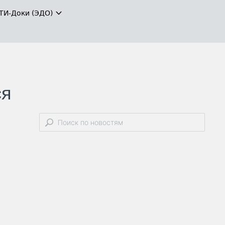
ТИ-Доки (ЭДО)
ся