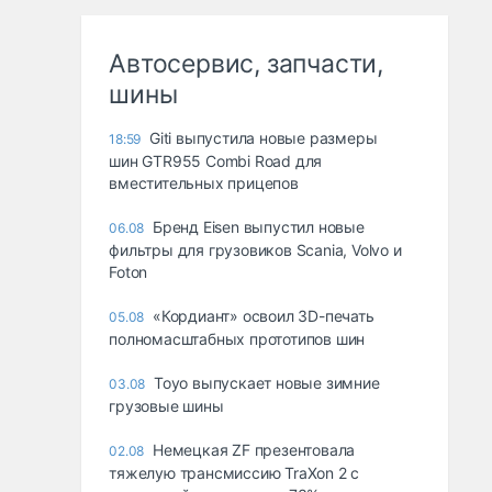
Автосервис, запчасти,
шины
Giti выпустила новые размеры
18:59
шин GTR955 Combi Road для
вместительных прицепов
Бренд Eisen выпустил новые
06.08
фильтры для грузовиков Scania, Volvo и
Foton
«Кордиант» освоил 3D-печать
05.08
полномасштабных прототипов шин
Toyo выпускает новые зимние
03.08
грузовые шины
Немецкая ZF презентовала
02.08
тяжелую трансмиссию TraXon 2 с