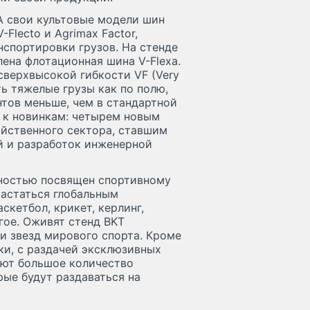
A свои культовые модели шин
Flecto и Agrimax Factor,
спортировки грузов. На стенде
ена флотационная шина V-Flexa.
сверхвысокой гибкости VF (Very
ить тяжелые грузы как по полю,
нтов меньше, чем в стандартной
о к новинкам: четырем новым
йственного сектора, ставшим
й и разработок инженерной
лностью посвящен спортивному
вастаться глобальным
скетбол, крикет, керлинг,
гое. Оживят стенд BKT
ти звезд мирового спорта. Кроме
ки, с раздачей эксклюзивных
ают большое количество
рые будут раздаваться на