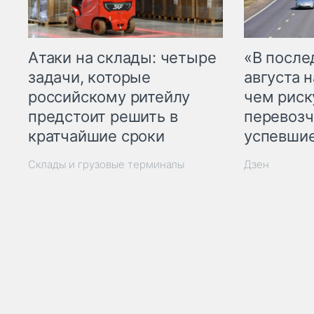
Атаки на склады: четыре
«В посл
задачи, которые
августа н
российскому ритейлу
чем рис
предстоит решить в
перевозч
кратчайшие сроки
успевшие
Склады и грузовые терминалы
Дзен