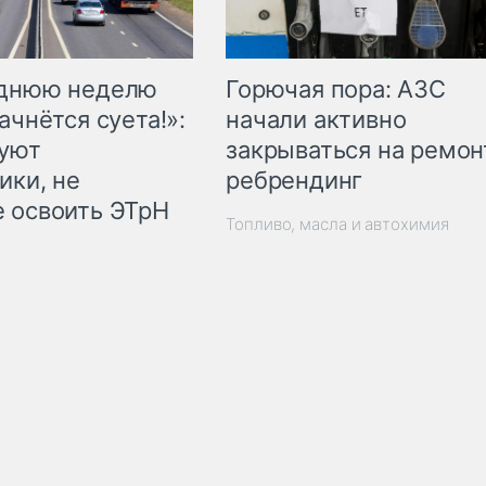
Горючая пора: АЗС
еднюю неделю
начали активно
ачнётся суета!»:
закрываться на ремон
куют
ребрендинг
ики, не
 освоить ЭТрН
Топливо, масла и автохимия