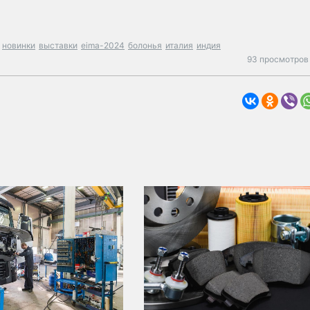
новинки
выставки
eima-2024
болонья
италия
индия
93 просмотров 