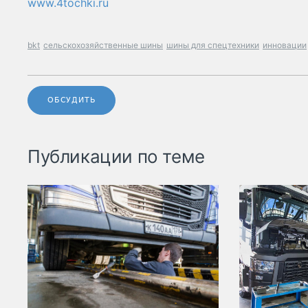
www.4tochki.ru
bkt
сельскохозяйственные шины
шины для спецтехники
инновации
ОБСУДИТЬ
Публикации по теме