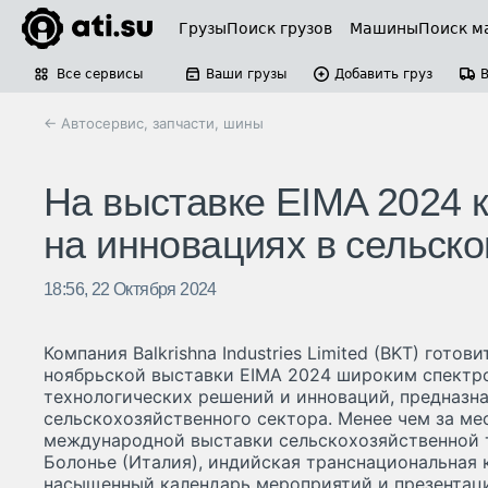
Грузы
Поиск грузов
Машины
Поиск м
Все сервисы
Ваши грузы
Добавить груз
← Автосервис, запчасти, шины
На выставке EIMA 2024 
на инновациях в сельско
18:56, 22 Октября 2024
Компания Balkrishna Industries Limited (BKT) гото
ноябрьской выставки EIMA 2024 широким спектр
технологических решений и инноваций, предназн
сельскохозяйственного сектора. Менее чем за ме
международной выставки сельскохозяйственной т
Болонье (Италия), индийская транснациональная 
насыщенный календарь мероприятий и презентаци