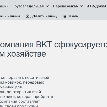
ашин
Грузовладельцам
Перевозчикам
АТИ-Доки
А
Ваши машины
Добавить машину
Заказы
компания BKT сфокусирует
м хозяйстве
вится поразить посетителей
ом новинок, передовых
аченных для
сяц до открытия этой
ехники, которая пройдет в
компания составляет
й своей продукции.