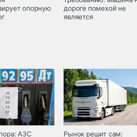
дороге помехой не
зирует опорную
является
ог
пора: АЗС
Рынок решит сам: