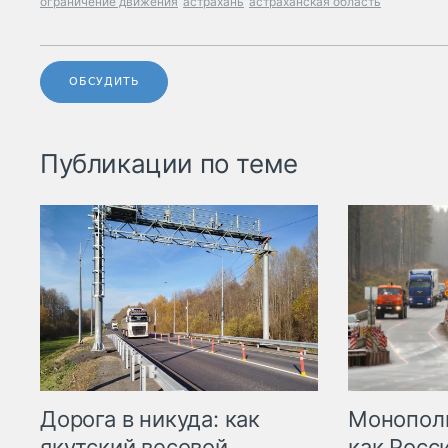
ограничение движения
астрахань
астраханская область
ОБСУДИТЬ
Публикации по теме
Дорога в никуда: как
Монополи
якутский весовой
как Росс