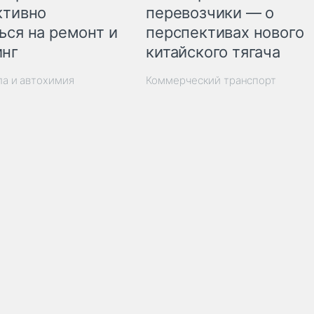
ктивно
перевозчики — о
ься на ремонт и
перспективах нового
инг
китайского тягача
ла и автохимия
Коммерческий транспорт