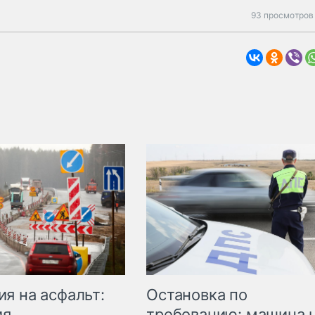
93 просмотров 
Остановка по
я на асфальт:
требованию: машина 
ия