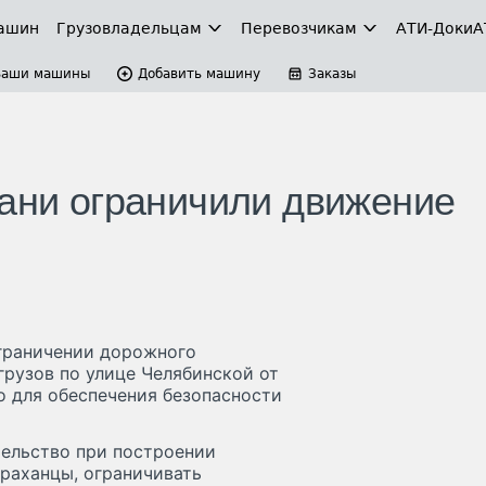
ашин
Грузовладельцам
Перевозчикам
АТИ-Доки
А
Ваши машины
Добавить машину
Заказы
хани ограничили движение
граничении дорожного
грузов по улице Челябинской от
о для обеспечения безопасности
ельство при построении
раханцы, ограничивать