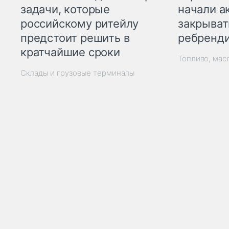
начали а
задачи, которые
закрыват
российскому ритейлу
ребренд
предстоит решить в
кратчайшие сроки
Топливо, мас
Склады и грузовые терминалы