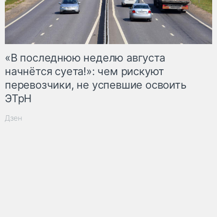
«В последнюю неделю августа
начнётся суета!»: чем рискуют
перевозчики, не успевшие освоить
ЭТрН
Дзен