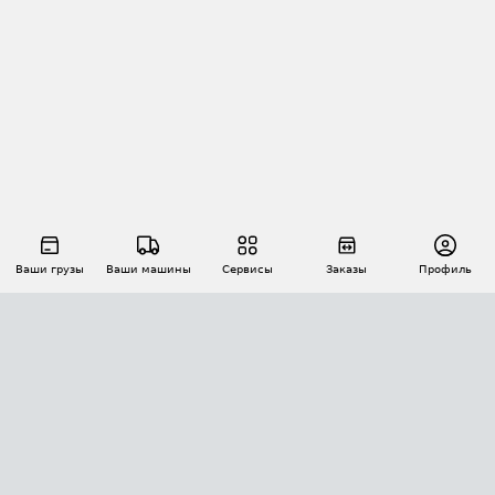
Ваши грузы
Ваши машины
Сервисы
Заказы
Профиль
АВТОМАТИЗАЦИЯ ПЕРЕВОЗОК
Площадки
Заказы
Торги
Тендеры
АТИ-Доки
GPS-мониторинг
АТИ Мессенджер
Цепочки грузов
API ATI.SU