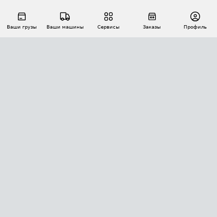
Ваши грузы
Ваши машины
Сервисы
Заказы
Профиль
АВТОМАТИЗАЦИЯ ПЕРЕВОЗОК
Площадки
Заказы
Торги
Тендеры
АТИ-Доки
GPS-мониторинг
АТИ Мессенджер
Цепочки грузов
API ATI.SU
ПОЛЕЗНОЕ
Расчет расстояний
БЕЗОПАСНОСТЬ
Академия ATI.SU
ATI.SU о безопасности
Звезды ATI.SU на вашем сайте
КОНТАКТЫ И ТАРИФЫ
Памятка по проверке контрагентов
Индекс ATI.SU FTL РФ
О системе ATI.SU
Светофор+
Средние ставки
ИНФОРМАЦИЯ
Контактная информация