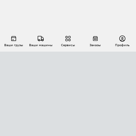
Ваши грузы
Ваши машины
Сервисы
Заказы
Профиль
АВТОМАТИЗАЦИЯ ПЕРЕВОЗОК
Площадки
Заказы
Торги
Тендеры
АТИ-Доки
GPS-мониторинг
АТИ Мессенджер
Цепочки грузов
API ATI.SU
ПОЛЕЗНОЕ
Расчет расстояний
БЕЗОПАСНОСТЬ
Академия ATI.SU