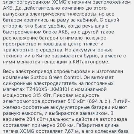
электрогрузовиком XCMG с нижним расположением
АКБ. Да, действительно компания до этого
выпускала электрические тяжеловозы, но все
батареи крепились на раму за кабиной. С одной
стороны это было удобно, когда речь шла о
быстросменном блоке АКБ, но с другой такое
расположение батареи отнимало полезное
пространство и повышала центр тяжести
транспортного средства. Но аккумуляторные
технологии в Китае развиваются бурно, а вместе с
ними меняются тенденции в КИТавтопроме.
Весь электропривод спроектирован и изготовлен
компанией Suzhou Green Control. Он включает
синхронный электродвигатель на постоянных
магнитах TZ460XS-LKM3101 с номинальной
мощностью 315 кВт. Пиковая мощность
электромотора достигает 510 кВт (694 л. с.). Литий-
железо-фосфатные аккумуляторные батареи имеют
разную емкость, и выбираются заказчиком. В
варианте 284 кВтч дальность действия автопоезда
составляет примерно 200 км. Габаритная длина
тягача XCMG составляет 7,67 м, а его колесная база