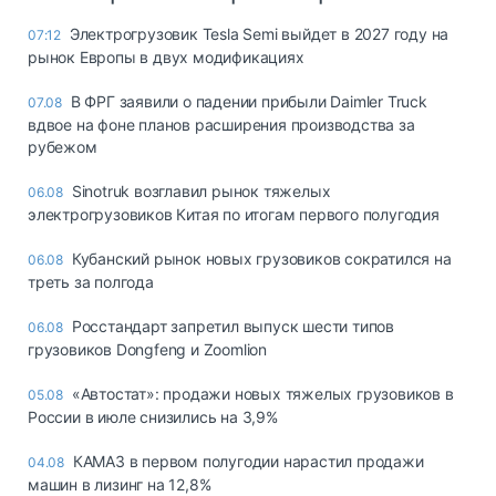
Электрогрузовик Tesla Semi выйдет в 2027 году на
07:12
рынок Европы в двух модификациях
В ФРГ заявили о падении прибыли Daimler Truck
07.08
вдвое на фоне планов расширения производства за
рубежом
Sinotruk возглавил рынок тяжелых
06.08
электрогрузовиков Китая по итогам первого полугодия
Кубанский рынок новых грузовиков сократился на
06.08
треть за полгода
Росстандарт запретил выпуск шести типов
06.08
грузовиков Dongfeng и Zoomlion
«Автостат»: продажи новых тяжелых грузовиков в
05.08
России в июле снизились на 3,9%
КАМАЗ в первом полугодии нарастил продажи
04.08
машин в лизинг на 12,8%