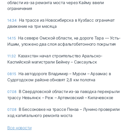
области из-за ремонта моста через Кайму ввели
ограничения
На трассе из Новосибирска в Кузбасс ограничат
14:34
движение на три месяца
На севере Омской области, на дороге Тара — Усть-
14:15
Ишим, уложено два слоя асфальтобетонного покрытия
Казахстан начал строительство Аральско-
11:32
Каспийской магистрали Бейнеу – Саксаульск
На автодороге Владимир – Муром – Арзамас в
08:15
Судогодском районе обновят 2,8 км полотна
В Свердловской области из-за паводка перекрыли
07.08
трассу Невьянск – Реж – Артемовский – Килачевское
В Бессоновке на трассе Пенза – Лунино проверили
07.08
ход капитального ремонта моста
Все новости