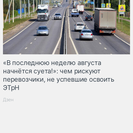
«В последнюю неделю августа
начнётся суета!»: чем рискуют
перевозчики, не успевшие освоить
ЭТрН
Дзен