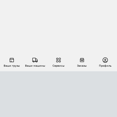
Ваши грузы
Ваши машины
Сервисы
Заказы
Профиль
АВТОМАТИЗАЦИЯ ПЕРЕВОЗОК
Площадки
Заказы
Торги
Тендеры
АТИ-Доки
GPS-мониторинг
АТИ Мессенджер
Цепочки грузов
API ATI.SU