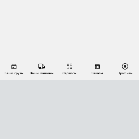
Ваши грузы
Ваши машины
Сервисы
Заказы
Профиль
АВТОМАТИЗАЦИЯ ПЕРЕВОЗОК
Площадки
Заказы
Торги
Тендеры
АТИ-Доки
GPS-мониторинг
АТИ Мессенджер
Цепочки грузов
API ATI.SU