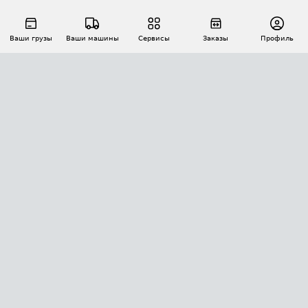
Ваши грузы
Ваши машины
Сервисы
Заказы
Профиль
АВТОМАТИЗАЦИЯ ПЕРЕВОЗОК
Площадки
Заказы
Торги
Тендеры
АТИ-Доки
GPS-мониторинг
АТИ Мессенджер
Цепочки грузов
API ATI.SU
ПОЛЕЗНОЕ
Расчет расстояний
БЕЗОПАСНОСТЬ
Академия ATI.SU
ATI.SU о безопасности
Звезды ATI.SU на вашем сайте
КОНТАКТЫ И ТАРИФЫ
Памятка по проверке контрагентов
Индекс ATI.SU FTL РФ
О системе ATI.SU
Светофор+
Средние ставки
ИНФОРМАЦИЯ
Контактная информация