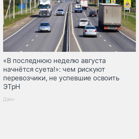
«В последнюю неделю августа
начнётся суета!»: чем рискуют
перевозчики, не успевшие освоить
ЭТрН
Дзен