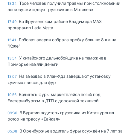
Трое человек получили травмы при столкновении
18:34
легковушки и двух грузовиков в Могилеве
Во Фрунзенском районе Владимира МАЗ
17:49
протаранил Lada Vesta
Лобовая авария собрала пробку больше 8 км на
15:41
"Коле"
У китайского дальнобойщика на таможне в
13:54
Приморье изъяли деньги
Ha въeздax в Улaн-Удэ зaвepшaют ycтaнoвкy
13:07
«yмныx» вecoв для фyp
Водитель фуры маркетплейса погиб под
10:56
Екатеринбургом в ДТП с дорожной техникой
В Бурятии водитель грузовика из Китая уронил
09:36
ротор на трассу «Байкал»
В Оренбуржье водитель фуры осуждён на 7 лет за
05.08