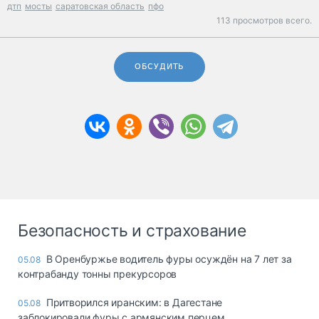
дтп
мосты
саратовская область
пфо
113 просмотров всего.
ОБСУДИТЬ
Безопасность и страхование
В Оренбуржье водитель фуры осуждён на 7 лет за
05.08
контрабанду тонны прекурсоров
Притворился иранским: в Дагестане
05.08
заблокировали фуры с армянским перцем