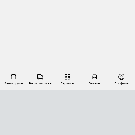
Ваши грузы
Ваши машины
Сервисы
Заказы
Профиль
АВТОМАТИЗАЦИЯ ПЕРЕВОЗОК
Площадки
Заказы
Торги
Тендеры
АТИ-Доки
GPS-мониторинг
АТИ Мессенджер
Цепочки грузов