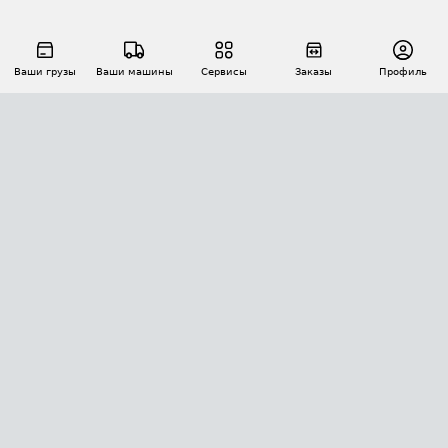
Ваши грузы
Ваши машины
Сервисы
Заказы
Профиль
АВТОМАТИЗАЦИЯ ПЕРЕВОЗОК
Площадки
Заказы
Торги
Тендеры
АТИ-Доки
GPS-мониторинг
АТИ Мессенджер
Цепочки грузов
API ATI.SU
ПОЛЕЗНОЕ
Расчет расстояний
БЕЗОПАСНОСТЬ
Академия ATI.SU
ATI.SU о безопасности
Звезды ATI.SU на вашем сайте
КОНТАКТЫ И ТАРИФЫ
Памятка по проверке контрагентов
Индекс ATI.SU FTL РФ
О системе ATI.SU
Светофор+