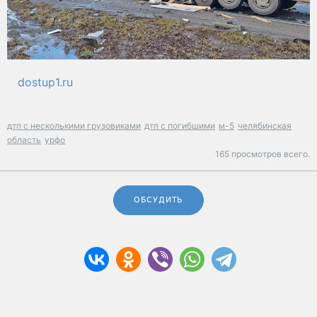
dostup1.ru
дтп с несколькими грузовиками
дтп с погибшими
м-5
челябинская
область
урфо
165 просмотров всего.
ОБСУДИТЬ