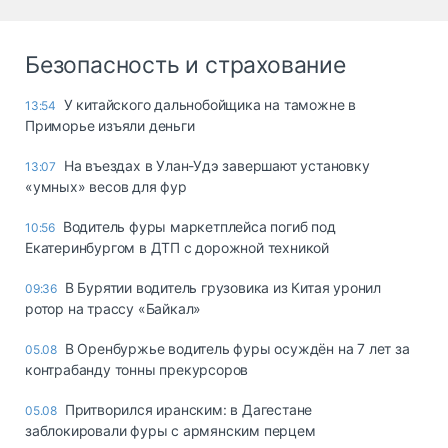
Безопасность и страхование
У китайского дальнобойщика на таможне в
13:54
Приморье изъяли деньги
Ha въeздax в Улaн-Удэ зaвepшaют ycтaнoвкy
13:07
«yмныx» вecoв для фyp
Водитель фуры маркетплейса погиб под
10:56
Екатеринбургом в ДТП с дорожной техникой
В Бурятии водитель грузовика из Китая уронил
09:36
ротор на трассу «Байкал»
В Оренбуржье водитель фуры осуждён на 7 лет за
05.08
контрабанду тонны прекурсоров
Притворился иранским: в Дагестане
05.08
заблокировали фуры с армянским перцем