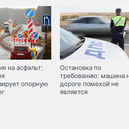
Остановка по
я на асфальт:
требованию: машина 
ия
дороге помехой не
зирует опорную
является
ог