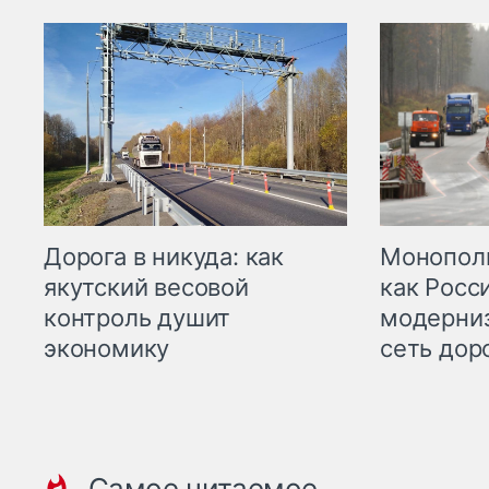
Дорога в никуда: как
Монополи
якутский весовой
как Росс
контроль душит
модерни
экономику
сеть дор
Самое читаемое