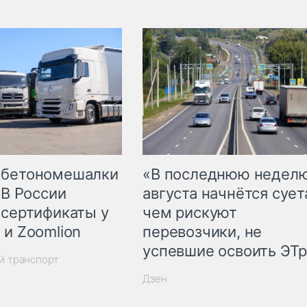
 бетономешалки
«В последнюю недел
 В России
августа начнётся суета
 сертификаты у
чем рискуют
 и Zoomlion
перевозчики, не
успевшие освоить ЭТ
й транспорт
Дзен