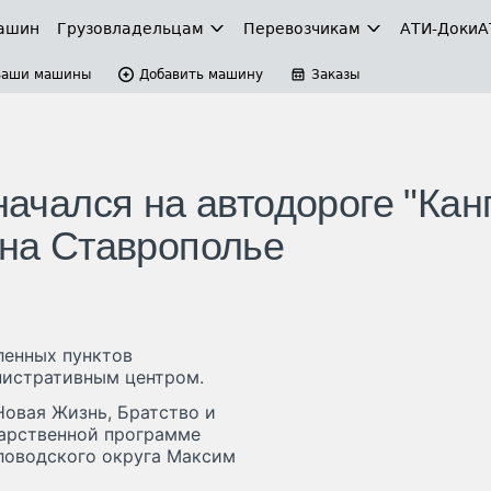
ашин
Грузовладельцам
Перевозчикам
АТИ-Доки
А
Ваши машины
Добавить машину
Заказы
 начался на автодороге "Кан
 на Ставрополье
ленных пунктов
нистративным центром.
Новая Жизнь, Братство и
дарственной программе
ловодского округа Максим