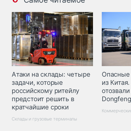
Опасные
Атаки на склады: четыре
из Китая.
задачи, которые
отозвали
российскому ритейлу
Dongfeng
предстоит решить в
кратчайшие сроки
Коммерчески
Склады и грузовые терминалы