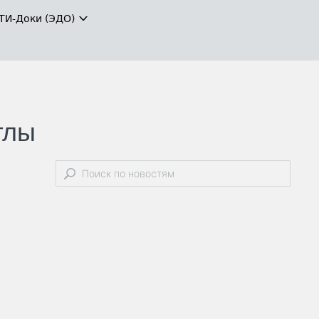
ТИ-Доки (ЭДО)
глы