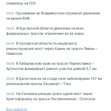
снизилась на 10%
Грузовикам во Владивостоке ограничат движение
09:16
на время ВЭФ
В Курганской области движение на всех
09:00
федеральных трассах ограничено из-за жары
В Орловской области по нацпроекту
09.08
реконструируют мост через Кшень на трассе Ливны –
Навесное
В Хабаровском крае на трассе Переяславка –
09.08
Аргунское финиширует ремонт участка длиной 3,7 км
В Дагестане из-за схода селя заблокирован 107 км
09.08
региональной трассы Хасавюрт – Тлох
На Сахалине раньше срока сдали мост через
09.08
Христофоровку на трассе Лиственничное – Охотское
Все новости