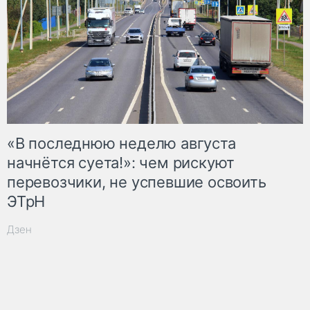
«В последнюю неделю августа
начнётся суета!»: чем рискуют
перевозчики, не успевшие освоить
ЭТрН
Дзен