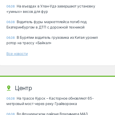
Ha въeздax в Улaн-Удэ зaвepшaют ycтaнoвкy
06.08
«yмныx» вecoв для фyp
Водитель фуры маркетплейса погиб под
06.08
Екатеринбургом в ДТП с дорожной техникой
В Бурятии водитель грузовика из Китая уронил
06.08
ротор на трассу «Байкал»
Все новости
Центр
На трассе Курск – Касторное обновляют 65-
06.08
метровый мост через реку Грайворонка
Во Фрунзенском районе Владимира МАЗ
06.08