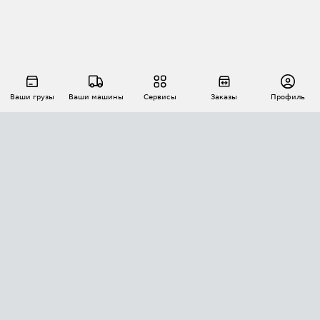
Ваши грузы
Ваши машины
Сервисы
Заказы
Профиль
АВТОМАТИЗАЦИЯ ПЕРЕВОЗОК
Площадки
Заказы
Торги
Тендеры
АТИ-Доки
GPS-мониторинг
АТИ Мессенджер
Цепочки грузов
API ATI.SU
ПОЛЕЗНОЕ
Расчет расстояний
БЕЗОПАСНОСТЬ
Академия ATI.SU