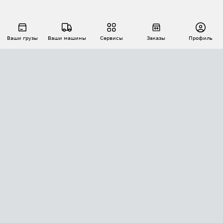
Ваши грузы
Ваши машины
Сервисы
Заказы
Профиль
АВТОМАТИЗАЦИЯ ПЕРЕВОЗОК
Площадки
Заказы
Торги
Тендеры
АТИ-Доки
GPS-мониторинг
АТИ Мессенджер
Цепочки грузов
API ATI.SU
ПОЛЕЗНОЕ
Расчет расстояний
БЕЗОПАСНОСТЬ
Академия ATI.SU
ATI.SU о безопасности
Звезды ATI.SU на вашем сайте
КОНТАКТЫ И ТАРИФЫ
Памятка по проверке контрагентов
Индекс ATI.SU FTL РФ
О системе ATI.SU
Светофор+