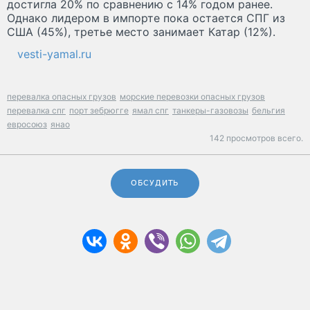
достигла 20% по сравнению с 14% годом ранее.
Однако лидером в импорте пока остается СПГ из
США (45%), третье место занимает Катар (12%).
vesti-yamal.ru
перевалка опасных грузов
морские перевозки опасных грузов
перевалка спг
порт зебрюгге
ямал спг
танкеры-газовозы
бельгия
евросоюз
янао
142 просмотров всего.
ОБСУДИТЬ