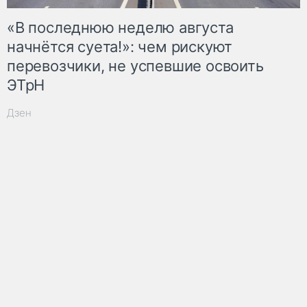
«В последнюю неделю августа
начнётся суета!»: чем рискуют
перевозчики, не успевшие освоить
ЭТрН
Дзен