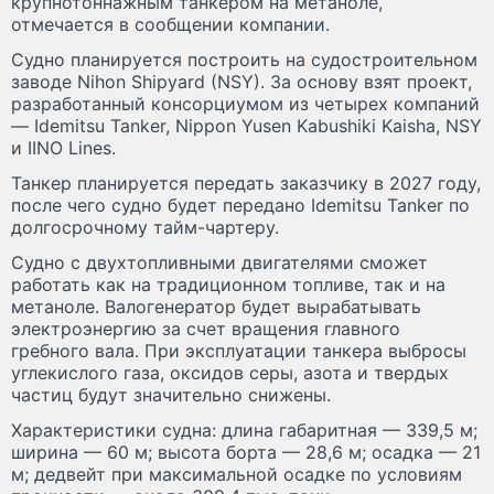
крупнотоннажным танкером на метаноле,
отмечается в сообщении компании.
Судно планируется построить на судостроительном
заводе Nihon Shipyard (NSY). За основу взят проект,
разработанный консорциумом из четырех компаний
— Idemitsu Tanker, Nippon Yusen Kabushiki Kaisha, NSY
и IINO Lines.
Танкер планируется передать заказчику в 2027 году,
после чего судно будет передано Idemitsu Tanker по
долгосрочному тайм-чартеру.
Судно с двухтопливными двигателями сможет
работать как на традиционном топливе, так и на
метаноле. Валогенератор будет вырабатывать
электроэнергию за счет вращения главного
гребного вала. При эксплуатации танкера выбросы
углекислого газа, оксидов серы, азота и твердых
частиц будут значительно снижены.
Характеристики судна: длина габаритная — 339,5 м;
ширина — 60 м; высота борта — 28,6 м; осадка — 21
м; дедвейт при максимальной осадке по условиям