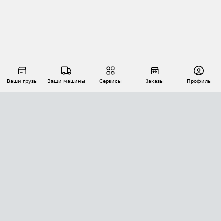
Ваши грузы
Ваши машины
Сервисы
Заказы
Профиль
АВТОМАТИЗАЦИЯ ПЕРЕВОЗОК
Площадки
Заказы
Торги
Тендеры
АТИ-Доки
GPS-мониторинг
АТИ Мессенджер
Цепочки грузов
API ATI.SU
ПОЛЕЗНОЕ
Расчет расстояний
БЕЗОПАСНОСТЬ