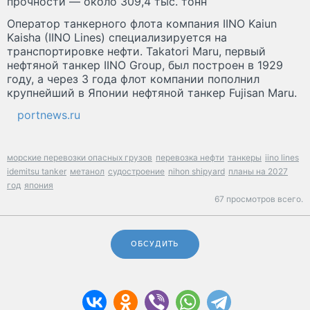
прочности — около 309,4 тыс. тонн
Оператор танкерного флота компания IINO Kaiun
Kaisha (IINO Lines) специализируется на
транспортировке нефти. Takatori Maru, первый
нефтяной танкер IINO Group, был построен в 1929
году, а через 3 года флот компании пополнил
крупнейший в Японии нефтяной танкер Fujisan Maru.
portnews.ru
морские перевозки опасных грузов
перевозка нефти
танкеры
iino lines
idemitsu tanker
метанол
судостроение
nihon shipyard
планы на 2027
год
япония
67 просмотров всего.
ОБСУДИТЬ