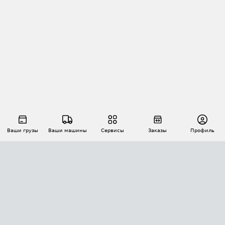
Ваши грузы
Ваши машины
Сервисы
Заказы
Профиль
АВТОМАТИЗАЦИЯ ПЕРЕВОЗОК
Площадки
Заказы
Торги
Тендеры
АТИ-Доки
GPS-мониторинг
АТИ Мессенджер
Цепочки грузов
API ATI.SU