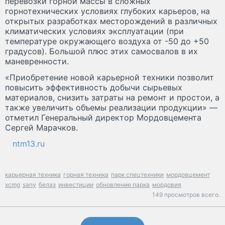
перевозки горной массы в сложных
горнотехнических условиях глубоких карьеров, на
открытых разработках месторождений в различных
климатических условиях эксплуатации (при
температуре окружающего воздуха от -50 до +50
градусов). Большой плюс этих самосвалов в их
маневренности.
«Приобретение новой карьерной техники позволит
повысить эффективность добычи сырьевых
материалов, снизить затраты на ремонт и простои, а
также увеличить объемы реализации продукции» —
отметил Генеральный директор Мордовцемента
Сергей Марачков.
ntm13.ru
карьерная техника
горная техника
парк спецтехники
мордовцемент
xcmg
sany
белаз
инвестиции
обновление парка
мордовия
149 просмотров всего.