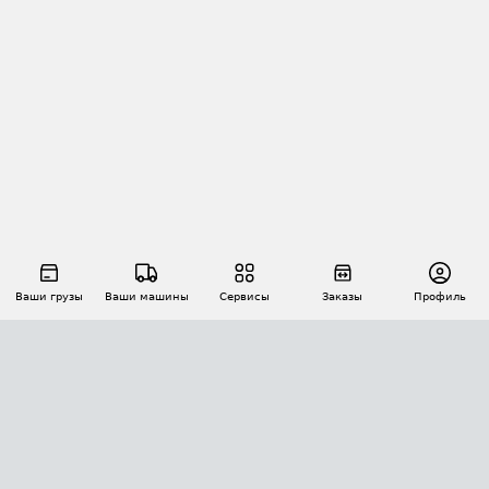
Ваши грузы
Ваши машины
Сервисы
Заказы
Профиль
АВТОМАТИЗАЦИЯ ПЕРЕВОЗОК
Площадки
Заказы
Торги
Тендеры
АТИ-Доки
GPS-мониторинг
АТИ Мессенджер
Цепочки грузов