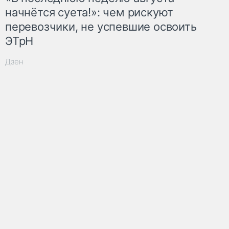
начнётся суета!»: чем рискуют
перевозчики, не успевшие освоить
ЭТрН
Дзен