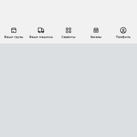
Ваши грузы
Ваши машины
Сервисы
Заказы
Профиль
АВТОМАТИЗАЦИЯ ПЕРЕВОЗОК
Площадки
Заказы
Торги
Тендеры
АТИ-Доки
GPS-мониторинг
АТИ Мессенджер
Цепочки грузов
API ATI.SU
ПОЛЕЗНОЕ
Расчет расстояний
БЕЗОПАСНОСТЬ
Академия ATI.SU
ATI.SU о безопасности
Звезды ATI.SU на вашем сайте