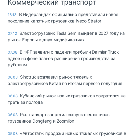
Коммерческий транспорт
В Нидерландах официально представили новое
18:13
поколение капотных грузовиков Iveco Strator
Электрогрузовик Tesla Semi выйдет в 2027 году на
07:12
рынок Европы в двух модификациях
В ФРГ заявили о падении прибыли Daimler Truck
07.08
вдвое на фоне планов расширения производства за
рубежом
Sinotruk возглавил рынок тяжелых
06.08
электрогрузовиков Китая по итогам первого полугодия
Кубанский рынок новых грузовиков сократился на
06.08
треть за полгода
Росстандарт запретил выпуск шести типов
06.08
грузовиков Dongfeng и Zoomlion
«Автостат»: продажи новых тяжелых грузовиков в
05.08