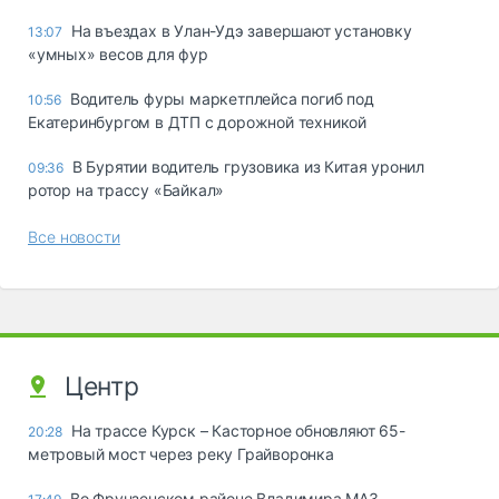
Ha въeздax в Улaн-Удэ зaвepшaют ycтaнoвкy
13:07
«yмныx» вecoв для фyp
Водитель фуры маркетплейса погиб под
10:56
Екатеринбургом в ДТП с дорожной техникой
В Бурятии водитель грузовика из Китая уронил
09:36
ротор на трассу «Байкал»
Все новости
Центр
На трассе Курск – Касторное обновляют 65-
20:28
метровый мост через реку Грайворонка
Во Фрунзенском районе Владимира МАЗ