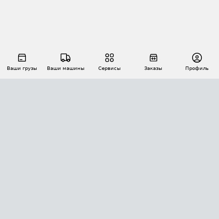
Ваши грузы
Ваши машины
Сервисы
Заказы
Профиль
АВТОМАТИЗАЦИЯ ПЕРЕВОЗОК
Площадки
Заказы
Торги
Тендеры
АТИ-Доки
GPS-мониторинг
АТИ Мессенджер
Цепочки грузов
API ATI.SU
ПОЛЕЗНОЕ
Расчет расстояний
БЕЗОПАСНОСТЬ
Академия ATI.SU