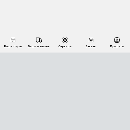
Ваши грузы
Ваши машины
Сервисы
Заказы
Профиль
АВТОМАТИЗАЦИЯ ПЕРЕВОЗОК
Площадки
Заказы
Торги
Тендеры
АТИ-Доки
GPS-мониторинг
АТИ Мессенджер
Цепочки грузов
API ATI.SU
ПОЛЕЗНОЕ
Расчет расстояний
БЕЗОПАСНОСТЬ