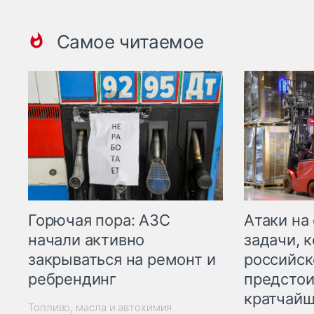
Самое читаемое
Горючая пора: АЗС
Атаки на
начали активно
задачи, 
закрываться на ремонт и
российск
ребрендинг
предстои
кратчайш
Топливо, масла и автохимия