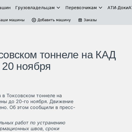
ашин
Грузовладельцам
Перевозчикам
АТИ-Доки
А
Ваши машины
Добавить машину
Заказы
совском тоннеле на КАД
 20 ноября
 в Токсовском тоннеле на
ены до 20-го ноября. Движение
ено. Об этом сообщили в пресс-
льных работ по устранению
ормационных швов, сроки