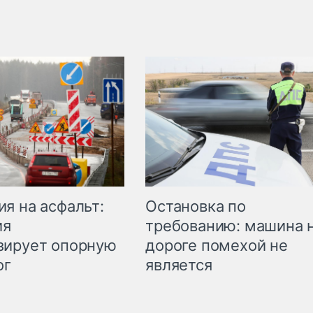
Остановка по
я на асфальт:
требованию: машина 
ия
дороге помехой не
зирует опорную
является
ог