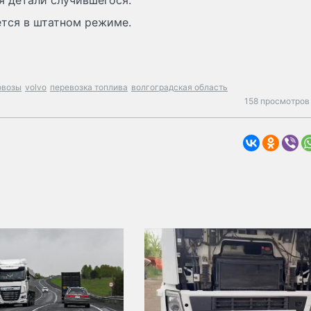
я детали случившегося.
ется в штатном режиме.
овозы
volvo
перевозка топлива
волгоградская область
158 просмотров 