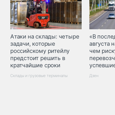
Атаки на склады: четыре
«В посл
задачи, которые
августа н
российскому ритейлу
чем рис
предстоит решить в
перевозч
кратчайшие сроки
успевшие
Склады и грузовые терминалы
Дзен