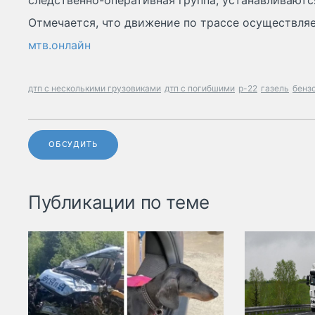
следственно-оперативная группа, устанавливаютс
Отмечается, что движение по трассе осуществля
мтв.онлайн
дтп с несколькими грузовиками
дтп с погибшими
р-22
газель
бенз
ОБСУДИТЬ
Публикации по теме