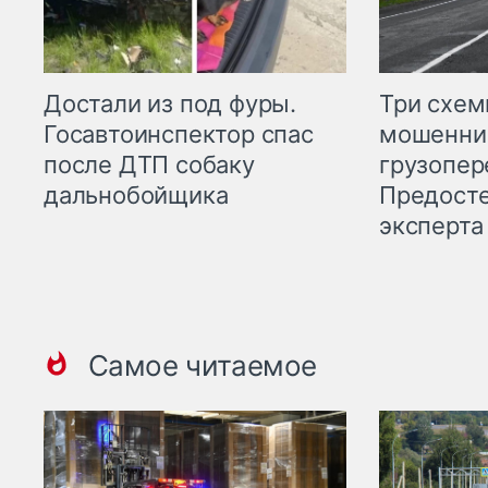
Три схе
Достали из под фуры.
мошенни
Госавтоинспектор спас
грузопер
после ДТП собаку
Предост
дальнобойщика
эксперта
Самое читаемое