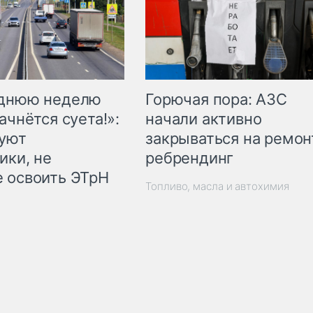
Горючая пора: АЗС
еднюю неделю
начали активно
ачнётся суета!»:
закрываться на ремон
куют
ребрендинг
ики, не
 освоить ЭТрН
Топливо, масла и автохимия