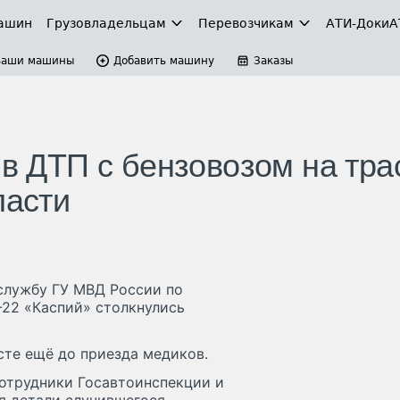
ашин
Грузовладельцам
Перевозчикам
АТИ-Доки
А
Ваши машины
Добавить машину
Заказы
 в ДТП с бензовозом на тра
ласти
службу ГУ МВД России по
-22 «Каспий» столкнулись
сте ещё до приезда медиков.
сотрудники Госавтоинспекции и