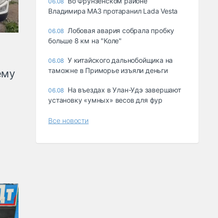
Во Фрунзенском районе
06.08
Владимира МАЗ протаранил Lada Vesta
Лобовая авария собрала пробку
06.08
больше 8 км на "Коле"
У китайского дальнобойщика на
06.08
таможне в Приморье изъяли деньги
ему
Ha въeздax в Улaн-Удэ зaвepшaют
06.08
ycтaнoвкy «yмныx» вecoв для фyp
Все новости