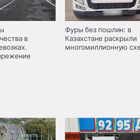
мы
Фуры без пошлин: в
чества в
Казахстане раскрыли
евозках.
многомиллионную сх
ережение