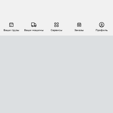
Ваши грузы
Ваши машины
Сервисы
Заказы
Профиль
АВТОМАТИЗАЦИЯ ПЕРЕВОЗОК
Площадки
Заказы
Торги
Тендеры
АТИ-Доки
GPS-мониторинг
АТИ Мессенджер
Цепочки грузов
API ATI.SU
ПОЛЕЗНОЕ
Расчет расстояний
БЕЗОПАСНОСТЬ
Академия ATI.SU
ATI.SU о безопасности
Звезды ATI.SU на вашем сайте