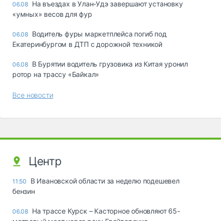
Ha въeздax в Улaн-Удэ зaвepшaют ycтaнoвкy
06.08
«yмныx» вecoв для фyp
Водитель фуры маркетплейса погиб под
06.08
Екатеринбургом в ДТП с дорожной техникой
В Бурятии водитель грузовика из Китая уронил
06.08
ротор на трассу «Байкал»
Все новости
Центр
В Ивановской области за неделю подешевел
11:50
бензин
На трассе Курск – Касторное обновляют 65-
06.08