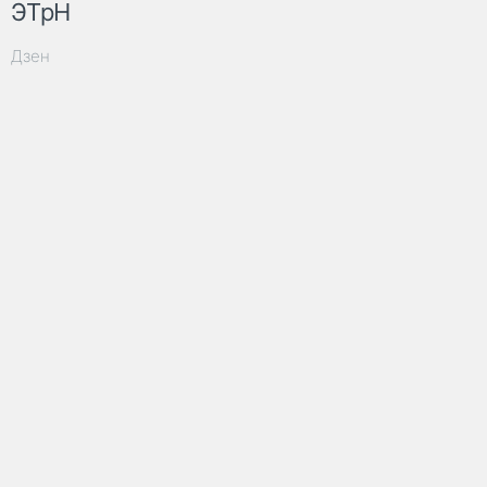
ЭТрН
Дзен