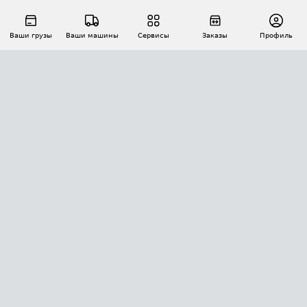
Ваши грузы
Ваши машины
Сервисы
Заказы
Профиль
АВТОМАТИЗАЦИЯ ПЕРЕВОЗОК
Площадки
Заказы
Торги
Тендеры
АТИ-Доки
GPS-мониторинг
АТИ Мессенджер
Цепочки грузов
API ATI.SU
ПОЛЕЗНОЕ
Расчет расстояний
БЕЗОПАСНОСТЬ
Академия ATI.SU
ATI.SU о безопасности
Звезды ATI.SU на вашем сайте
КОНТАКТЫ И ТАРИФЫ
Памятка по проверке контрагентов
Индекс ATI.SU FTL РФ
О системе ATI.SU
Светофор+
Средние ставки
ИНФОРМАЦИЯ
Контактная информация