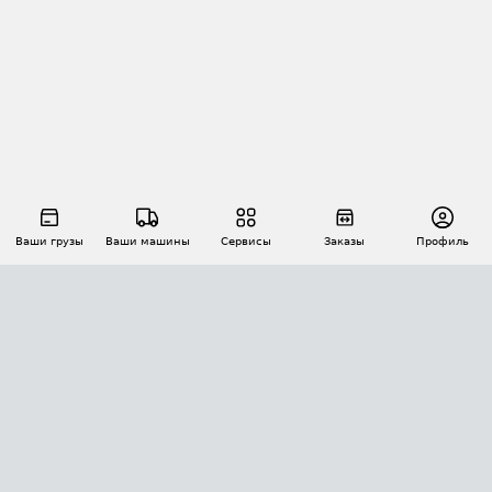
Ваши грузы
Ваши машины
Сервисы
Заказы
Профиль
АВТОМАТИЗАЦИЯ ПЕРЕВОЗОК
Площадки
Заказы
Торги
Тендеры
АТИ-Доки
GPS-мониторинг
АТИ Мессенджер
Цепочки грузов
API ATI.SU