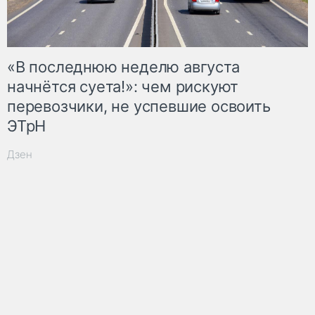
«В последнюю неделю августа
начнётся суета!»: чем рискуют
перевозчики, не успевшие освоить
ЭТрН
Дзен